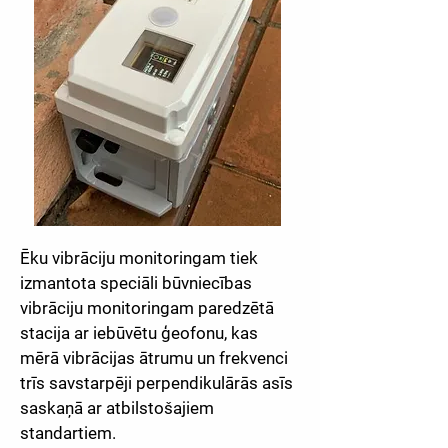
Ēku vibrāciju monitoringam tiek
izmantota speciāli būvniecības
vibrāciju monitoringam paredzētā
stacija ar iebūvētu ģeofonu, kas
mērā vibrācijas ātrumu un frekvenci
trīs savstarpēji perpendikulārās asīs
saskaņā ar atbilstošajiem
standartiem.