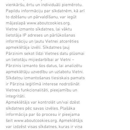
vienkāršu, ērtu un individuāli piemērotu.
Papildu informāciju par sīkdatnēm, kā arī
to dzēšanu un pārvaldīšanu, var iegūt
mājaslapā www.aboutcookies.org.
Vietne izmanto sīkdatnes, lai vāktu
lietotāja IP adreses un pārlūkošanas
informāciju un ļautu Vietnei atcerēties
apmeklētāja izvēli. Sīkdatnes ļauj
Pārzinim sekot līdzi Vietnes datu plūsmai
un lietotāju mijiedarbībai ar Vietni –
Pārzinis izmanto šos datus, lai analizētu
apmeklētāju uzvedību un uzlabotu Vietni.
Sīkdatņu izmantošanas tiesiskais pamats
ir Pārziņa leģitīmā interese nodrošināt
Vietnes funkcionalitāti, pieejamību un
integritāti.
Apmeklētājs var kontrolēt un/vai dzēst
sīkdatnes pēc savas izvēles. Plašāka
informācija par šo procesu ir pieejama
šeit www.aboutcookies.org. Apmeklētājs
var izdzēst visas sīkdatnes, kuras ir viņa