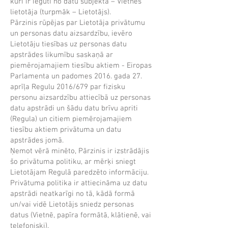
kuri ir iegūti no datu subjekta – Vietnes
lietotāja (turpmāk – Lietotājs).
Pārzinis rūpējas par Lietotāja privātumu
un personas datu aizsardzību, ievēro
Lietotāju tiesības uz personas datu
apstrādes likumību saskaņā ar
piemērojamajiem tiesību aktiem - Eiropas
Parlamenta un padomes 2016. gada 27.
aprīļa Regulu 2016/679 par fizisku
personu aizsardzību attiecībā uz personas
datu apstrādi un šādu datu brīvu apriti
(Regula) un citiem piemērojamajiem
tiesību aktiem privātuma un datu
apstrādes jomā.
Ņemot vērā minēto, Pārzinis ir izstrādājis
šo privātuma politiku, ar mērķi sniegt
Lietotājam Regulā paredzēto informāciju.
Privātuma politika ir attiecināma uz datu
apstrādi neatkarīgi no tā, kādā formā
un/vai vidē Lietotājs sniedz personas
datus (Vietnē, papīra formātā, klātienē, vai
telefoniski).