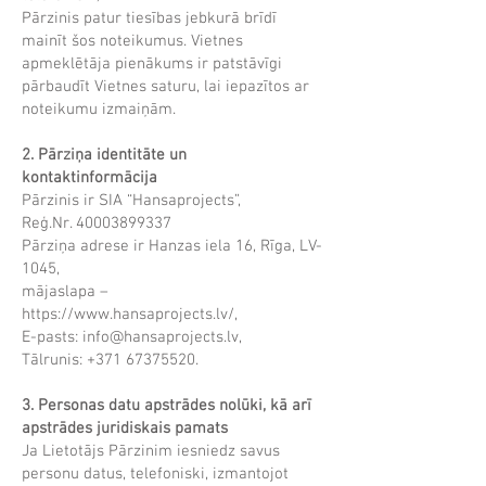
Pārzinis patur tiesības jebkurā brīdī
mainīt šos noteikumus. Vietnes
apmeklētāja pienākums ir patstāvīgi
pārbaudīt Vietnes saturu, lai iepazītos ar
noteikumu izmaiņām.
2. Pārziņa identitāte un
kontaktinformācija
Pārzinis ir SIA “Hansaprojects”,
Reģ.Nr. 40003899337
Pārziņa adrese ir Hanzas iela 16, Rīga, LV-
1045,
mājaslapa –
https://www.hansaprojects.lv/,
E-pasts: info@hansaprojects.lv,
Tālrunis: +371 67375520.
3. Personas datu apstrādes nolūki, kā arī
apstrādes juridiskais pamats
Ja Lietotājs Pārzinim iesniedz savus
personu datus, telefoniski, izmantojot