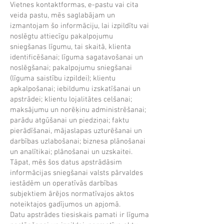
Vietnes kontaktformas, e-pastu vai cita
veida pastu, mēs saglabājam un
izmantojam šo informāciju, lai izpildītu vai
noslēgtu attiecīgu pakalpojumu
sniegšanas līgumu, tai skaitā, klienta
identificēšanai; līguma sagatavošanai un
noslēgšanai; pakalpojumu sniegšanai
(līguma saistību izpildei); klientu
apkalpošanai; iebildumu izskatīšanai un
apstrādei; klientu lojalitātes celšanai;
maksājumu un norēķinu administrēšanai;
parādu atgūšanai un piedziņai; faktu
pierādīšanai, mājaslapas uzturēšanai un
darbības uzlabošanai; biznesa plānošanai
un analītikai; plānošanai un uzskaitei.
Tāpat, mēs šos datus apstrādāsim
informācijas sniegšanai valsts pārvaldes
iestādēm un operatīvās darbības
subjektiem ārējos normatīvajos aktos
noteiktajos gadījumos un apjomā.
Datu apstrādes tiesiskais pamati ir līguma