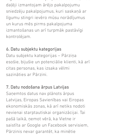
daļēji izmantojam ārējo pakalpojumu
sniedzēju pakalpojumus, kuri saskaņā ar
līgumu stingri ievēro mūsu norādījumus
un kurus mēs pirms pakalpojuma
izmantošanas un arī turpmāk pastāvīgi
kontrolējam.
6. Datu subjektu kategorijas
Datu subjektu kategorijas – Pārziņa
esošie, bijušie un potenciālie klienti, kā arī
citas personas, kas izsaka vēlmi
sazināties ar Pārzini.
7. Datu nodošana ārpus Latvijas
Saņemtos datus nav plānots ārpus
Latvijas, Eiropas Savienības vai Eiropas
ekonomiskās zonas, kā arī netiks nodoti
nevienai starptautiskai organizācijai. Tai
pašā laikā, ņemot vērā, ka Vietne ir
saistīta ar Google un Facebook servisiem,
Pārzinis nevar garantēt, ka minētie