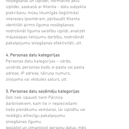
noslēgšanai un izpildei, normatīvo aktu
izpildei, saskaņā ar Klienta - datu subjekta
piekrišanu, mūsu likumīgās (leģitīmās)
intereses (piemēram, pārbaudīt Klienta
identitāti pirms līguma noslēgšanas;
nodrošināt līguma saistību izpildi; analizēt
mājaslapas lietojumu darbību, nodrošināt
pakalpojumu sniegšanas efektivitāti, utt.
4. Personas datu kategorijas
Personas datu kategorijas – vārds,
uzvārds, personas kods, e-pasta vai pasta
adrese, IP adrese, tālruņa numurs,
ziņojama vai vēstules saturs, utt.
5. Personas datu saņēmēju kategorijas
Dati tiek izpausti tiem Pārziņa
darbiniekiem, kam tie ir nepieciešami
tiešo pienākumu veikšanai, lai izpildītu vai
noslēgtu attiecīgu pakalpojumu
sniegšanas līgumu.
Iegūstot un izmantojot personu datus, mēs