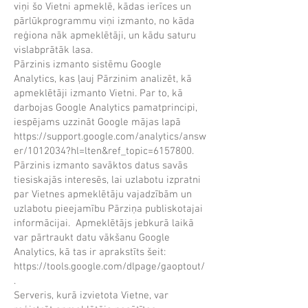
viņi šo Vietni apmeklē, kādas ierīces un
pārlūkprogrammu viņi izmanto, no kāda
reģiona nāk apmeklētāji, un kādu saturu
vislabprātāk lasa.
Pārzinis izmanto sistēmu Google
Analytics, kas ļauj Pārzinim analizēt, kā
apmeklētāji izmanto Vietni. Par to, kā
darbojas Google Analytics pamatprincipi,
iespējams uzzināt Google mājas lapā
https://support.google.com/analytics/answ
er/1012034?hl=lten&ref_topic=6157800.
Pārzinis izmanto savāktos datus savās
tiesiskajās interesēs, lai uzlabotu izpratni
par Vietnes apmeklētāju vajadzībām un
uzlabotu pieejamību Pārziņa publiskotajai
informācijai. Apmeklētājs jebkurā laikā
var pārtraukt datu vākšanu Google
Analytics, kā tas ir aprakstīts šeit:
https://tools.google.com/dlpage/gaoptout/
.
Serveris, kurā izvietota Vietne, var