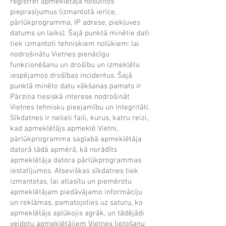
reģistrēt apmeklētāja nosūtītos
pieprasījumus (izmantotā ierīce,
pārlūkprogramma, IP adrese, piekļuves
datums un laiks). Šajā punktā minētie dati
tiek izmantoti tehniskiem nolūkiem: lai
nodrošinātu Vietnes pienācīgu
funkcionēšanu un drošību un izmeklētu
iespējamos drošības incidentus. Šajā
punktā minēto datu vākšanas pamats ir
Pārziņa tiesiskā interese nodrošināt
Vietnes tehnisku pieejamību un integritāti.
Sīkdatnes ir nelieli faili, kurus, katru reizi,
kad apmeklētājs apmeklē Vietni,
pārlūkprogramma saglabā apmeklētāja
datorā tādā apmērā, kā norādīts
apmeklētāja datora pārlūkprogrammas
iestatījumos. Atsevišķas sīkdatnes tiek
izmantotas, lai atlasītu un piemērotu
apmeklētājam piedāvājamo informāciju
un reklāmas, pamatojoties uz saturu, ko
apmeklētājs aplūkojis agrāk, un tādējādi
veidotu apmeklētājiem Vietnes lietošanu