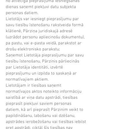
no attiecīga pieprasījuma iesniegšanas
dienas saņemt piekļuvi datu subjekta
personas datiem.
Lietotājs var iesniegt pieprasījumu par
savu tiesību īstenošanu rakstveida formā
klātienē, Pārziņa juridiskajā adresē
(uzrādot personu apliecinošu dokumentu),
pa pastu, vai e-pasta veidā, parakstot ar
drošu elektronisko parakstu;
Saņemot Lietotāja pieprasījumu par savu
tiesību īstenošanu, Pārzinis pārliecinās
par Lietotāja identitāti, izvērtē
pieprasījumu un izpilda to saskaņā ar
normatīvajiem aktiem.
Lietotājam ir tiesības saņemt
normatīvajos aktos noteikto informāciju
saistībā ar viņa datu apstrādi, tiesības
pieprasīt piekļuvi saviem personas
datiem, kā arī pieprasīt Pārzinim veikt to
papildināšanu, labošanu vai dzēšanu,
apstrādes ierobežošanu vai tiesības iebilst
pret apstrādi, ciktāl šīs tiesības nav