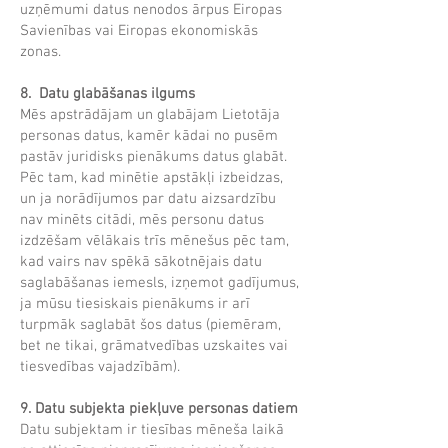
uzņēmumi datus nenodos ārpus Eiropas
Savienības vai Eiropas ekonomiskās
zonas.
8. Datu glabāšanas ilgums
Mēs apstrādājam un glabājam Lietotāja
personas datus, kamēr kādai no pusēm
pastāv juridisks pienākums datus glabāt.
Pēc tam, kad minētie apstākļi izbeidzas,
un ja norādījumos par datu aizsardzību
nav minēts citādi, mēs personu datus
izdzēšam vēlākais trīs mēnešus pēc tam,
kad vairs nav spēkā sākotnējais datu
saglabāšanas iemesls, izņemot gadījumus,
ja mūsu tiesiskais pienākums ir arī
turpmāk saglabāt šos datus (piemēram,
bet ne tikai, grāmatvedības uzskaites vai
tiesvedības vajadzībām).
9. Datu subjekta piekļuve personas datiem
Datu subjektam ir tiesības mēneša laikā