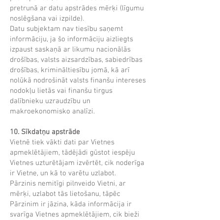
pretrunā ar datu apstrādes mērķi (līgumu
noslēgšana vai izpilde).
Datu subjektam nav tiesību saņemt
informāciju, ja šo informāciju aizliegts
izpaust saskaņā ar likumu nacionālās
drošības, valsts aizsardzības, sabiedrības
drošības, krimināltiesību jomā, kā arī
nolūkā nodrošināt valsts finanšu intereses
nodokļu lietās vai finanšu tirgus
dalībnieku uzraudzību un
makroekonomisko analīzi.
10. Sīkdatņu apstrāde
Vietnē tiek vākti dati par Vietnes
apmeklētājiem, tādējādi gūstot iespēju
Vietnes uzturētājam izvērtēt, cik noderīga
ir Vietne, un kā to varētu uzlabot.
Pārzinis nemitīgi pilnveido Vietni, ar
mērķi, uzlabot tās lietošanu, tāpēc
Pārzinim ir jāzina, kāda informācija ir
svarīga Vietnes apmeklētājiem, cik bieži